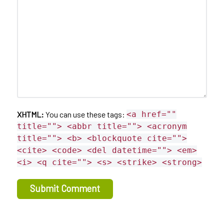
XHTML:
You can use these tags:
<a href=""
title=""> <abbr title=""> <acronym
title=""> <b> <blockquote cite="">
<cite> <code> <del datetime=""> <em>
<i> <q cite=""> <s> <strike> <strong>