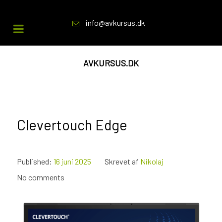
info@avkursus.dk
AVKURSUS.DK
Clevertouch Edge
Published:
16 juni 2025
Skrevet af
Nikolaj
No comments