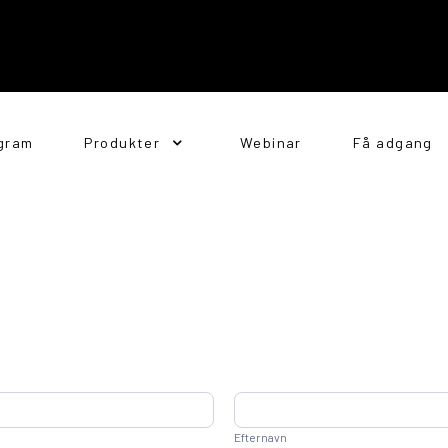
gram
Produkter
Webinar
Få adgang
e
Efternavn