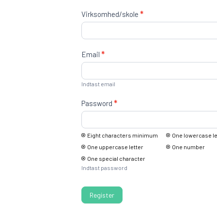
Virksomhed/skole
*
Email
*
Indtast email
Password
*
Eight characters minimum
One lowercase le
One uppercase letter
One number
One special character
Indtast password
Register