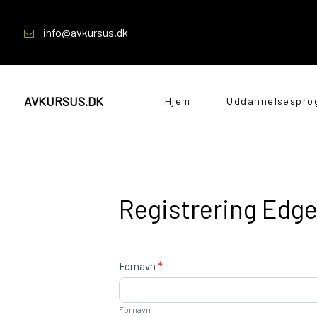
info@avkursus.dk
AVKURSUS.DK
Hjem
Uddannelsespro
Registrering Edg
Fornavn
*
Fornavn